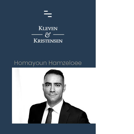
Homayoun Hamzeloee